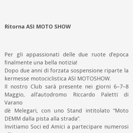
Ritorna ASI MOTO
SHOW
Per gli appassionati delle due ruote
d’epoca
finalmente
una bella notizia!
Dopo due anni di forzata
sospensione
riparte la
kermesse motociclistica ASI MOTOSHOW.
I
l nostro Club sarà presente nei giorni 6
–
7
–
8
Maggio, all’autodromo Riccardo Paletti di
Varano
d
è
Melegari,
con uno Stand intitolato “Moto
DEMM dalla pista alla strada”.
Invitiamo
Soci ed Amici a partecipare numerosi