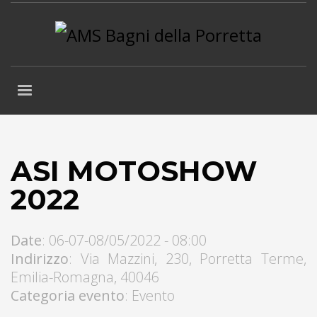
ASI MOTOSHOW
2022
Date
: 06-07-08/05/2022 - 08:00
Indirizzo
:
Via Mazzini
,
230
,
Porretta Terme
,
Emilia-Romagna
,
40046
Categoria evento
: Evento