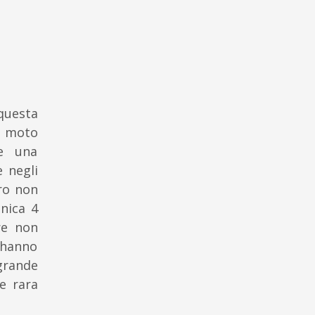
questa
e moto
he una
 negli
ro non
nica 4
re non
 hanno
grande
e rara