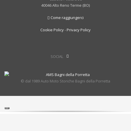
40046 Alto Reno Terme (BO)
Come raggiungerci
Cookie Policy
-
Privacy Policy
SOCIAL
© dal 1989 Auto Moto Storiche Bagni della Porretta
Le tue preferenze relative alla privacy
Informativa sulla raccolta