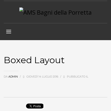
Boxed Layout
DA
ADMIN
/
GIOVEDÌ 14 LUGLIO 2016
/
PUBBLICATO IL